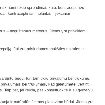
priskiriami tokie sprendimai, kaip: kontraceptinės
dai, kontraceptiniai implantai, injekciniai
amus – negrįžtamus metodus. Jiems yra priskiriami
acepciją. Jai yra priskiriamos makšties spiralės ir
išvardintų būdų, turi tam tikrų privalumų bei trūkumų.
ų privalumais bei trūkumais, kad galėtumėte įvertinti,
 Taip pat, jei reikia, pasikonsultuokite ir su gydytoju.
zistuoja ir natūralūs šeimos planavimo būdai. Jiems yra