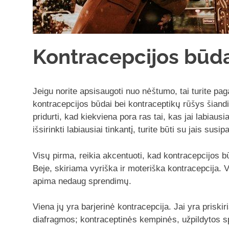
Kontracepcijos būdai
Jeigu norite apsisaugoti nuo nėštumo, tai turite pag
kontracepcijos būdai bei kontraceptikų rūšys šiandie
pridurti, kad kiekviena pora ras tai, kas jai labiaus
išsirinkti labiausiai tinkantį, turite būti su jais susi
Visų pirma, reikia akcentuoti, kad kontracepcijos bū
Beje, skiriama vyriška ir moteriška kontracepcija. 
apima nedaug sprendimų.
Viena jų yra barjerinė kontracepcija. Jai yra priski
diafragmos; kontraceptinės kempinės, užpildytos s