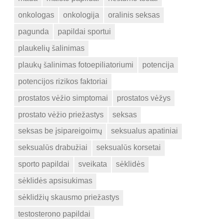
onkologas
onkologija
oralinis seksas
pagunda
papildai sportui
plaukelių šalinimas
plaukų šalinimas fotoepiliatoriumi
potencija
potencijos rizikos faktoriai
prostatos vėžio simptomai
prostatos vėžys
prostato vėžio priežastys
seksas
seksas be įsipareigoimų
seksualus apatiniai
seksualūs drabužiai
seksualūs korsetai
sporto papildai
sveikata
sėklidės
sėklidės apsisukimas
sėklidžių skausmo priežastys
testosterono papildai