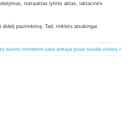
tebėjimas, nutrauktas lytinis aktas, laktacinės
 didelį pasirinkimą. Tad, rinkitės atsakingai.
izo dainos norintiems savo antrajai pusei sušokti viliotinį