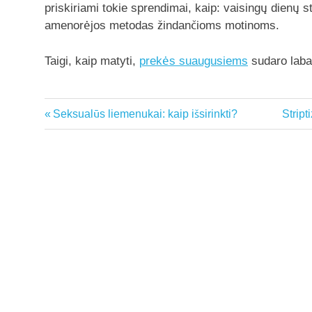
priskiriami tokie sprendimai, kaip: vaisingų dienų s
amenorėjos metodas žindančioms motinoms.
Taigi, kaip matyti,
prekės suaugusiems
sudaro labai
Previous
Next
Seksualūs liemenukai: kaip išsirinkti?
Stript
Navigacija
Post:
Post:
tarp
įrašų