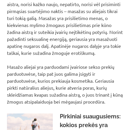
aistra, norisi kažko naujo, nepatirto, norisi vėl prisiminti
pirmąsias suartėjimo naktis – masažas su aliejais tikrai
turi tokią galią. Masažas yra prisilietimo menas, o
kiekvienas mylimo žmogaus prisilietimas prie kūno
žadina aistrą ir suteikia įvairių neįtikėtinų potyrių. Norint
pažadinti seksualinę energiją, geriausia yra masažuoti
apatinę nugaros dalį. Apatinėje nugaros dalyje yra tokie
taškai, kurie sužadina žmoguje erotiškumą.
Masažo aliejai yra parduodami įvairiose sekso prekių
parduotuvėse, taip pat juos galima įsigyti ir
parduotuvėse, kurios prekiauja kosmetika. Geriausia
pirkti natūralius aliejus, kurie atveria poras, kurių
skleidžiamas kvapas sužadina aistrą, o juos trinant į kūną
žmogus atsipalaiduoja bei mėgaujasi procedūra.
Pirkiniai suaugusiems:
kokios prekės yra