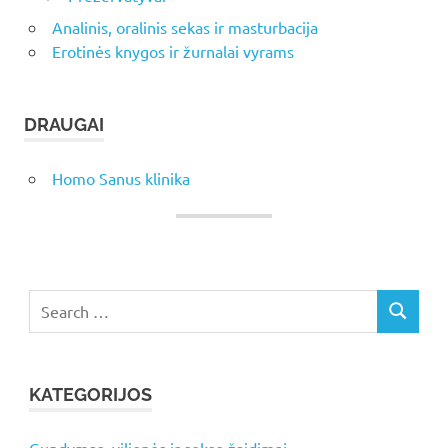
Analinis, oralinis sekas ir masturbacija
Erotinės knygos ir žurnalai vyrams
DRAUGAI
Homo Sanus klinika
Search
SEARCH
for:
KATEGORIJOS
Gundymas, vilionės ir sekso žaidimai