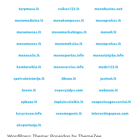
tarpmusu.lt
vaikas123.lt
manobustas.net
manomedicina.lt
manokompasas.lt
manoprekes.lt
manomenas.lt
manomarketingas.lt
manoit.lt
manomenas.lt
manomokslas.lt
manoprekes.lt
manosalis.lt
manosportas.info
manostatyba.info
kamtoreikia.lt
manoverslas.info
mada123.lt
spalvotaistorija.lt
itbaze.lt
justnet.lt
tnews.lt
cvpavyzdys.com
weboaze.lt
epbaze.lt
toplaisvalaikis.lt
seopaslaugosverslui.lt
kasyraseo.info
seosmegenis.lt
interestingspace.com
eksportuoju.lt
WordPress Theme: Poseidon by ThemeZee.