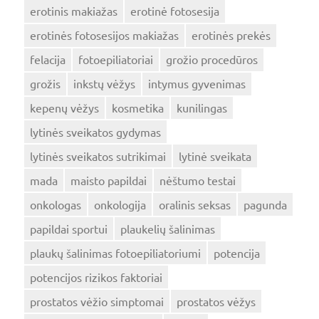
erotinis makiažas
erotinė fotosesija
erotinės fotosesijos makiažas
erotinės prekės
felacija
fotoepiliatoriai
grožio procedūros
grožis
inkstų vėžys
intymus gyvenimas
kepenų vėžys
kosmetika
kunilingas
lytinės sveikatos gydymas
lytinės sveikatos sutrikimai
lytinė sveikata
mada
maisto papildai
nėštumo testai
onkologas
onkologija
oralinis seksas
pagunda
papildai sportui
plaukelių šalinimas
plaukų šalinimas fotoepiliatoriumi
potencija
potencijos rizikos faktoriai
prostatos vėžio simptomai
prostatos vėžys