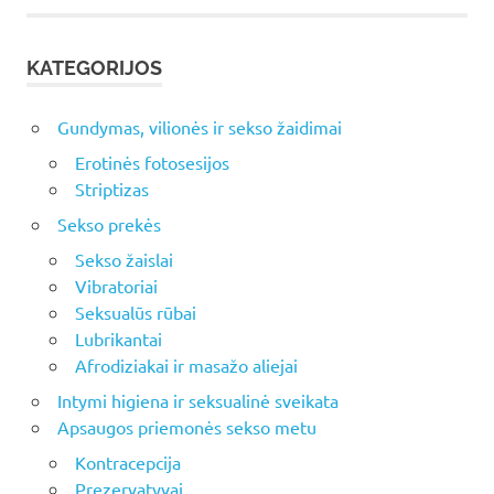
KATEGORIJOS
Gundymas, vilionės ir sekso žaidimai
Erotinės fotosesijos
Striptizas
Sekso prekės
Sekso žaislai
Vibratoriai
Seksualūs rūbai
Lubrikantai
Afrodiziakai ir masažo aliejai
Intymi higiena ir seksualinė sveikata
Apsaugos priemonės sekso metu
Kontracepcija
Prezervatyvai