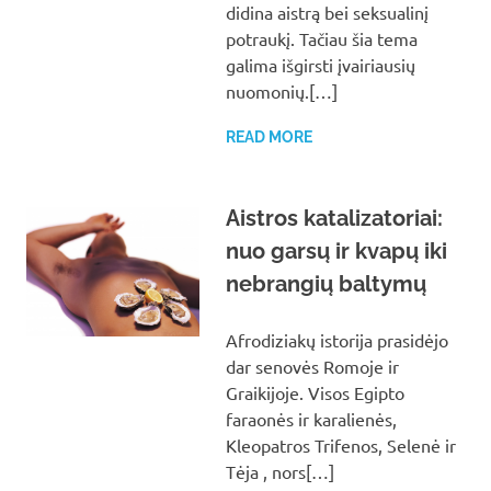
didina aistrą bei seksualinį
potraukį. Tačiau šia tema
galima išgirsti įvairiausių
nuomonių.[…]
READ MORE
Aistros katalizatoriai:
nuo garsų ir kvapų iki
nebrangių baltymų
Afrodiziakų istorija prasidėjo
dar senovės Romoje ir
Graikijoje. Visos Egipto
faraonės ir karalienės,
Kleopatros Trifenos, Selenė ir
Tėja , nors[…]