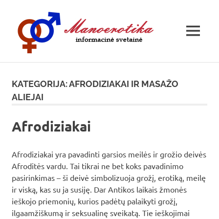
Manoer
MENU
Skip
to
KATEGORIJA:
AFRODIZIAKAI IR MASAŽO
content
ALIEJAI
Afrodiziakai
Afrodiziakai yra pavadinti garsios meilės ir grožio deivės
Afroditės vardu. Tai tikrai ne bet koks pavadinimo
pasirinkimas – ši deivė simbolizuoja grožį, erotiką, meilę
ir viską, kas su ja susiję. Dar Antikos laikais žmonės
ieškojo priemonių, kurios padėtų palaikyti grožį,
ilgaamžiškumą ir seksualinę sveikatą. Tie ieškojimai