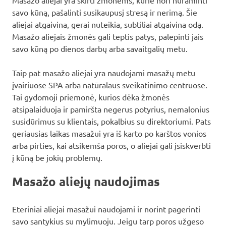
savo kūną, pašalinti susikaupusį stresą ir nerimą. Šie
aliejai atgaivina, gerai nuteikia, subtiliai atgaivina odą.
Masažo aliejais žmonės gali teptis patys, palepinti jais
savo kūną po dienos darbų arba savaitgalių metu.
Taip pat masažo aliejai yra naudojami masažų metu
įvairiuose SPA arba natūralaus sveikatinimo centruose.
Tai gydomoji priemonė, kurios dėka žmonės
atsipalaiduoja ir pamiršta negerus potyrius, nemalonius
susidūrimus su klientais, pokalbius su direktoriumi. Pats
geriausias laikas masažui yra iš karto po karštos vonios
arba pirties, kai atsikemša poros, o aliejai gali įsiskverbti
į kūną be jokių problemų.
Masažo aliejų naudojimas
Eteriniai aliejai masažui naudojami ir norint pagerinti
savo santykius su mylimuoju. Jeigu tarp poros užgeso