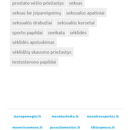
prostato vėžio priežastys
seksas
seksas be įsipareigoimų
seksualus apatiniai
seksualūs drabužiai
seksualūs korsetai
sporto papildai
sveikata
sėklidės
sėklidės apsisukimas
sėklidžių skausmo priežastys
testosterono papildai
manopomegiai.lt
manotechnika.lt
manotransportas.lt
manovisuomene.lt
pasauliomaistas.lt
tiktarpmusu.lt