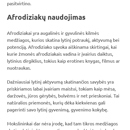
pasitvirtino.
Afrodiziakų naudojimas
Afrodiziakai yra augalinės ir gyvulinės kilmės
medžiagos, kurios skatina lytinį potraukį, aktyvumą bei
potenciją. Afrodiziako sąvoka aiškinama skirtingai, kai
kurie žmonės afrodiziakais vadina ir įvairius daiktus,
lytinius dirgiklius, tokius kaip erotines knygas, filmus ar
nuotraukas.
Dažniausiai lytinį aktyvumą skatinančios savybės yra
priskiriamos labai įvairiam maistui, tokiam kaip mėsa,
daržovės, jūros gėrybės, bulvėms ir net prieskoniai. Tai
natūralios priemonės, kurių dėka kiekvienas gali
pagerinti savo lytinį gyvenimą, gyvenimo kokybę.
Mokslininkai dar nėra įrodę, kad tam tikros medžiagos