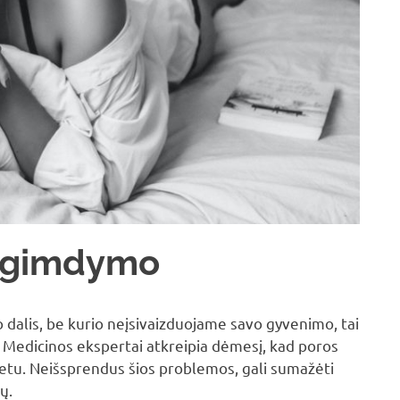
po gimdymo
 dalis, be kurio neįsivaizduojame savo gyvenimo, tai
 Medicinos ekspertai atkreipia dėmesį, kad poros
metu. Neišsprendus šios problemos, gali sumažėti
ų.