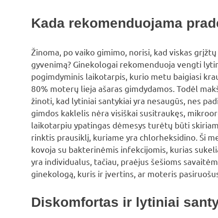
Kada rekomenduojama pradė
Žinoma, po vaiko gimimo, norisi, kad viskas grįžtų į
gyvenimą? Ginekologai rekomenduoja vengti lytin
pogimdyminis laikotarpis, kurio metu baigiasi krau
80% moterų lieja ašaras gimdydamos. Todėl makštis
žinoti, kad lytiniai santykiai yra nesaugūs, nes pad
gimdos kaklelis nėra visiškai susitraukęs, mikroorg
laikotarpiu ypatingas dėmesys turėtų būti skiri
rinktis prausiklį, kuriame yra chlorheksidino. Ši m
kovoja su bakterinėmis infekcijomis, kurias suke
yra individualus, tačiau, praėjus šešioms savai
ginekologą, kuris ir įvertins, ar moteris pasiruošus
Diskomfortas ir lytiniai san