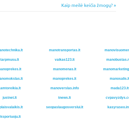
Next
Kaip meilė keičia žmogų?
Post:
notechnika.lt
manotransportas.lt
manovisuomene
tarpmusu.lt
vaikas123.lt
manobustas.n
anoprekes.lt
manomenas.lt
manomarketinga
anomokslas.lt
manoprekes.lt
manosalis.l
amtoreikia.lt
manoverslas.info
mada123.lt
justnet.lt
tnews.lt
cvpavyzdys.
plaisvalaikis.lt
seopaslaugosverslui.lt
kasyraseo.in
ksportuoju.lt