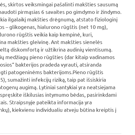
tės, skirtos veiksmingai pašalinti makšties sausumą
 naudoti pirmąsias 6 savaites po gimdymo ir žindymo.
kia ilgalaikį makšties drėgnumą, atstato fiziologinį
s – glikogenas, hialurono rūgštis (net 10 mg),
lurono rūgštis veikia kaip kempinė, kuri,
ina makšties gleivinę. Ant makšties sienelės
tą diskomfortą ir užtikrina audinių vientisumą.
inių medžiagų pieno rūgšties (dar kitaip vadinamos
osios“ bakterijos pradeda vyrauti, atsiranda
ugti patogeninėms bakterijoms.Pieno rūgštis
, sumažinti infekcijų riziką, taip pat išsiskiria
togenų augimą. Lytiniai santykiai yra neatsiejama
– spręskite iškilusias intymumo bėdas, pasirinkdami
is. Straipsnyje pateikta informacija yra
ų), kiekvienu individualiu atveju būtina kreiptis į