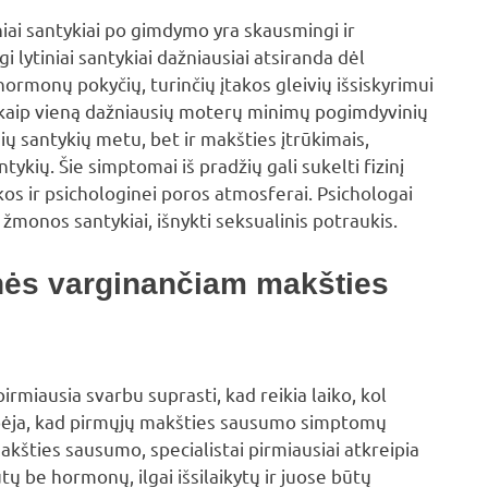
niai santykiai po gimdymo yra skausmingi ir
lytiniai santykiai dažniausiai atsiranda dėl
ormonų pokyčių, turinčių įtakos gleivių išsiskyrimui
 kaip vieną dažniausių moterų minimų pogimdyvinių
ų santykių metu, bet ir makšties įtrūkimais,
tykių. Šie simptomai iš pradžių gali sukelti fizinį
akos ir psichologinei poros atmosferai. Psichologai
 žmonos santykiai, išnykti seksualinis potraukis.
nės varginančiam makšties
irmiausia svarbu suprasti, kad reikia laiko, kol
pėja, kad pirmųjų makšties sausumo simptomų
 makšties sausumo, specialistai pirmiausiai atkreipia
tų be hormonų, ilgai išsilaikytų ir juose būtų