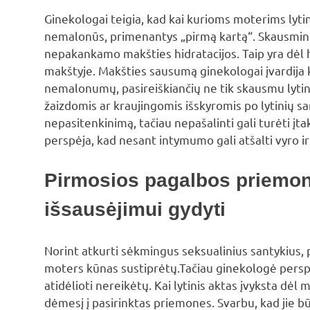
Ginekologai teigia, kad kai kurioms moterims lyti
nemalonūs, primenantys „pirmą kartą“. Skausmingi 
nepakankamo makšties hidratacijos. Taip yra dėl h
makštyje. Makšties sausumą ginekologai įvardija
nemalonumų, pasireiškiančių ne tik skausmu lytini
žaizdomis ar kraujingomis išskyromis po lytinių san
nepasitenkinimą, tačiau nepašalinti gali turėti įt
perspėja, kad nesant intymumo gali atšalti vyro ir
Pirmosios pagalbos priemo
išsausėjimui gydyti
Norint atkurti sėkmingus seksualinius santykius, p
moters kūnas sustiprėtų.Tačiau ginekologė pers
atidėlioti nereikėtų. Kai lytinis aktas įvyksta dėl
dėmesį į pasirinktas priemones. Svarbu, kad jie bū