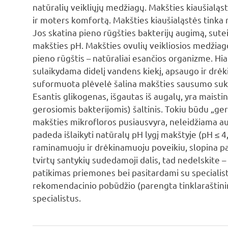
natūralių veikliųjų medžiagų. Makšties kiaušialąs
ir moters komfortą. Makšties kiaušialąstės tinka
Jos skatina pieno rūgšties bakterijų augimą, sutei
makšties pH. Makšties ovulių veikliosios medžiago
pieno rūgštis – natūraliai esančios organizme. Hia
sulaikydama didelį vandens kiekį, apsaugo ir drėk
suformuota plėvelė šalina makšties sausumo sukel
Esantis glikogenas, išgautas iš augalų, yra maist
gerosiomis bakterijomis) šaltinis. Tokiu būdu „ger
makšties mikrofloros pusiausvyra, neleidžiama a
padeda išlaikyti natūralų pH lygį makštyje (pH ≤ 4,5)
raminamuoju ir drėkinamuoju poveikiu, slopina pa
tvirtų santykių sudedamoji dalis, tad nedelskite 
patikimas priemones bei pasitardami su specialista
rekomendacinio pobūdžio (parengta tinklaraštinink
specialistus.