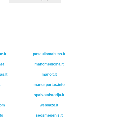
.lt
pasauliomaistas.lt
et
manomedicina.lt
s.lt
manoit.lt
t
manosportas.info
spalvotaistorija.lt
com
weboaze.lt
fo
seosmegenis.lt