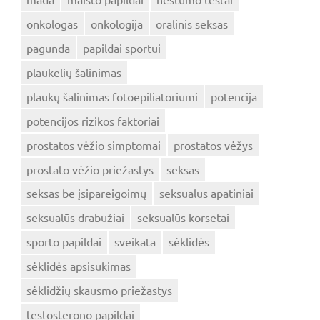
onkologas
onkologija
oralinis seksas
pagunda
papildai sportui
plaukelių šalinimas
plaukų šalinimas fotoepiliatoriumi
potencija
potencijos rizikos faktoriai
prostatos vėžio simptomai
prostatos vėžys
prostato vėžio priežastys
seksas
seksas be įsipareigoimų
seksualus apatiniai
seksualūs drabužiai
seksualūs korsetai
sporto papildai
sveikata
sėklidės
sėklidės apsisukimas
sėklidžių skausmo priežastys
testosterono papildai