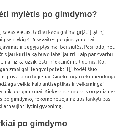
ti mylėtis po gimdymo?
 savas vietas, tačiau kada galima grįžti į lytinį
ių santykių 4–6 savaites po gimdymo. Tai
javimas ir sugyja plyšimai bei siūlės. Pasirodo, net
 jau kurį laiką buvo labai jautri. Taip pat svarbu
idina riziką užsikrėsti infekcinėmis ligomis. Kol
anizmai gali lengvai patekti į jį, todėl šiuo
amas privatumo higienai. Ginekologai rekomenduoja
edžiaga veikia kaip antiseptikas ir veiksmingai
lia mikroorganizmai. Kiekvienos moters organizmas
tėms po gimdymo, rekomenduojama apsilankyti pas
i atnaujinti lytinį gyvenimą.
tykiai po gimdymo