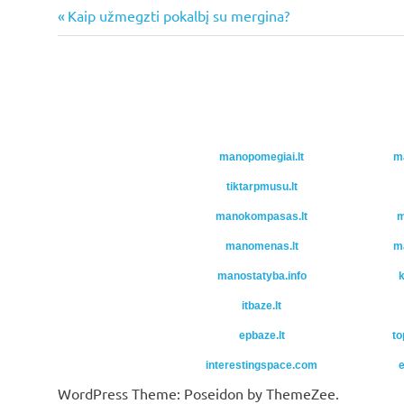
Previous
Kaip užmegzti pokalbį su mergina?
Navigacija
Post:
tarp
įrašų
manopomegiai.lt
ma
tiktarpmusu.lt
manokompasas.lt
m
manomenas.lt
m
manostatyba.info
k
itbaze.lt
epbaze.lt
to
interestingspace.com
e
WordPress Theme: Poseidon by ThemeZee.