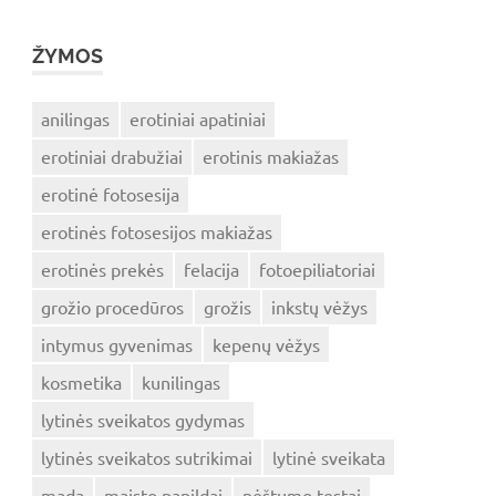
ŽYMOS
anilingas
erotiniai apatiniai
erotiniai drabužiai
erotinis makiažas
erotinė fotosesija
erotinės fotosesijos makiažas
erotinės prekės
felacija
fotoepiliatoriai
grožio procedūros
grožis
inkstų vėžys
intymus gyvenimas
kepenų vėžys
kosmetika
kunilingas
lytinės sveikatos gydymas
lytinės sveikatos sutrikimai
lytinė sveikata
mada
maisto papildai
nėštumo testai