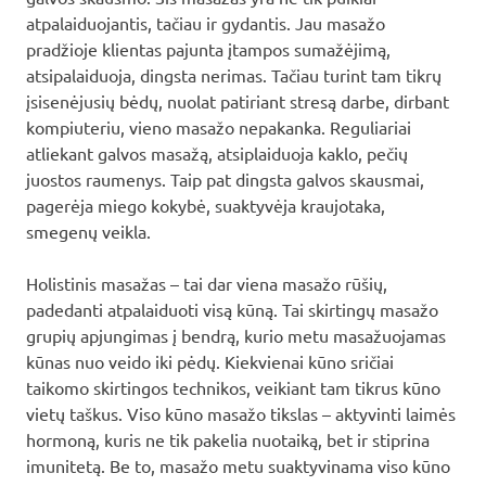
atpalaiduojantis, tačiau ir gydantis. Jau masažo
pradžioje klientas pajunta įtampos sumažėjimą,
atsipalaiduoja, dingsta nerimas. Tačiau turint tam tikrų
įsisenėjusių bėdų, nuolat patiriant stresą darbe, dirbant
kompiuteriu, vieno masažo nepakanka. Reguliariai
atliekant galvos masažą, atsiplaiduoja kaklo, pečių
juostos raumenys. Taip pat dingsta galvos skausmai,
pagerėja miego kokybė, suaktyvėja kraujotaka,
smegenų veikla.
Holistinis masažas – tai dar viena masažo rūšių,
padedanti atpalaiduoti visą kūną. Tai skirtingų masažo
grupių apjungimas į bendrą, kurio metu masažuojamas
kūnas nuo veido iki pėdų. Kiekvienai kūno sričiai
taikomo skirtingos technikos, veikiant tam tikrus kūno
vietų taškus. Viso kūno masažo tikslas – aktyvinti laimės
hormoną, kuris ne tik pakelia nuotaiką, bet ir stiprina
imunitetą. Be to, masažo metu suaktyvinama viso kūno