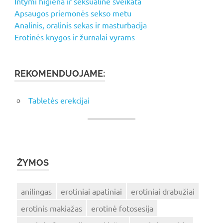
Intymi higiena ir seksualinė sveikata
Apsaugos priemonės sekso metu
Analinis, oralinis sekas ir masturbacija
Erotinės knygos ir žurnalai vyrams
REKOMENDUOJAME:
Tabletės erekcijai
ŽYMOS
anilingas
erotiniai apatiniai
erotiniai drabužiai
erotinis makiažas
erotinė fotosesija