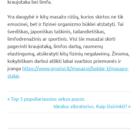
kraujotaka bei limfa.
Yra daugybė ir kitų masažo rūšių, kurios skirtos ne tik
emocinei, bet ir fizinei organizmo būklei atstatyti. Tai
švediškas, japoniškas taškinis, tailandietiškas,
limfodrenažinis ar sportinis. Visi šie masažai skirti
pagerinti kraujotaką, limfos darbą, raumenų
elastingumą, atsikratyti kitų fizinių negalavimų. Žinoma,
kokybiškam darbui atlikti labai svarbios priemonės ir
įranga
https://www.groziui.lt/masazui/baldai-3/masazo-
stalai
.
Previous
Navigacija
Top 5 populiariausios sekso pozos
Post:
Next
Idealus vibratorius. Kaip išsirinkti?
tarp
Post:
įrašų