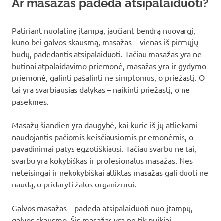
Ar masažas padeda atsipalaiduoti?
Patiriant nuolatinę įtampą, jaučiant bendrą nuovargį,
kūno bei galvos skausmą, masažas – vienas iš pirmųjų
būdų, padedantis atsipalaiduoti. Tačiau masažas yra ne
būtinai atpalaidavimo priemonė, masažas yra ir gydymo
priemonė, galinti pašalinti ne simptomus, o priežastį. O
tai yra svarbiausias dalykas – naikinti priežastį, o ne
pasekmes.
Masažų šiandien yra daugybė, kai kurie iš jų atliekami
naudojantis pačiomis keisčiausiomis priemonėmis, o
pavadinimai patys egzotiškiausi. Tačiau svarbu ne tai,
svarbu yra kokybiškas ir profesionalus masažas. Nes
neteisingai ir nekokybiškai atliktas masažas gali duoti ne
naudą, o pridaryti žalos organizmui.
Galvos masažas – padeda atsipalaiduoti nuo įtampų,
galvos skausmo. Šis masažas yra ne tik puikiai