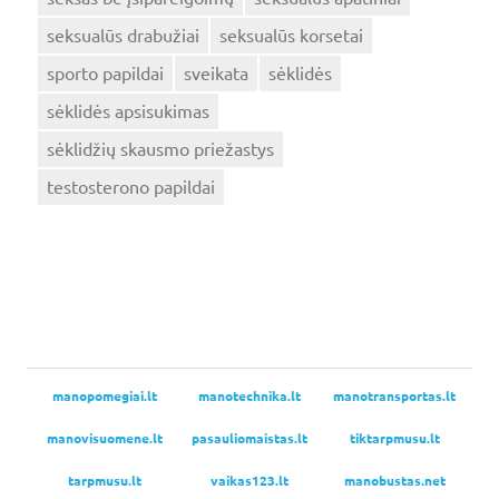
seksualūs drabužiai
seksualūs korsetai
sporto papildai
sveikata
sėklidės
sėklidės apsisukimas
sėklidžių skausmo priežastys
testosterono papildai
manopomegiai.lt
manotechnika.lt
manotransportas.lt
manovisuomene.lt
pasauliomaistas.lt
tiktarpmusu.lt
tarpmusu.lt
vaikas123.lt
manobustas.net