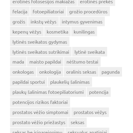
erotinės fotosesijos makiažas
erotinės prekės
felacija
fotoepiliatoriai
grožio procedūros
grožis
inkstų vėžys
intymus gyvenimas
kepenų vėžys
kosmetika
kunilingas
lytinės sveikatos gydymas
lytinės sveikatos sutrikimai
lytinė sveikata
mada
maisto papildai
nėštumo testai
onkologas
onkologija
oralinis seksas
pagunda
papildai sportui
plaukelių šalinimas
plaukų šalinimas fotoepiliatoriumi
potencija
potencijos rizikos faktoriai
prostatos vėžio simptomai
prostatos vėžys
prostato vėžio priežastys
seksas
seksas be įsipareigoimų
seksualus apatiniai