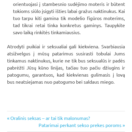
orientuojasi į stambesnio sudėjimo moteris ir būtent
tokioms siūlo įsigyti išties labai gražus naktinukus. Kai
tuo tarpu kiti gamina tik modelio figūros moterims,
tad tikrai retai tinka konkretus gaminys. Taupykite
savo laiką rinkitės tinkamiausius.
Atrodyti puikiai ir seksualiai gali kiekviena. Svarbiausia
atsižvelgus į mūsų patarimus susirasti tobulai Jums
tinkamus naktinukus, kurie ne tik bus seksualūs ir padės
pabrėžti Jūsų kūno linijas, tačiau tuo pačiu džiugins ir
patogumu, garantuos, kad kiekvienas gulimasis į lovą
bus neatsiejamas nuo patogumo bei saldaus miego.
Previous
Navigacija
Oralinis seksas – ar tai tik malonumas?
Post:
Next
Patarimai perkant sekso prekes poroms
Post: