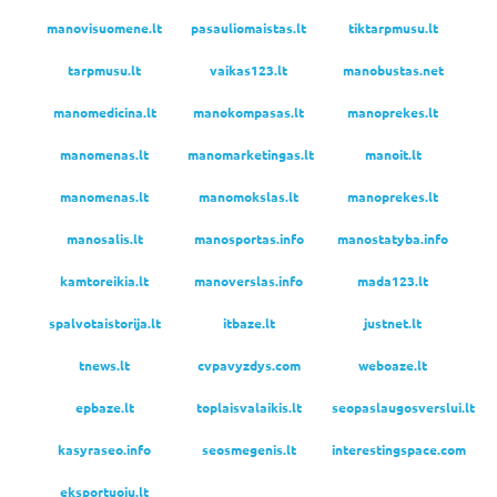
manovisuomene.lt
pasauliomaistas.lt
tiktarpmusu.lt
tarpmusu.lt
vaikas123.lt
manobustas.net
manomedicina.lt
manokompasas.lt
manoprekes.lt
manomenas.lt
manomarketingas.lt
manoit.lt
manomenas.lt
manomokslas.lt
manoprekes.lt
manosalis.lt
manosportas.info
manostatyba.info
kamtoreikia.lt
manoverslas.info
mada123.lt
spalvotaistorija.lt
itbaze.lt
justnet.lt
tnews.lt
cvpavyzdys.com
weboaze.lt
epbaze.lt
toplaisvalaikis.lt
seopaslaugosverslui.lt
kasyraseo.info
seosmegenis.lt
interestingspace.com
eksportuoju.lt