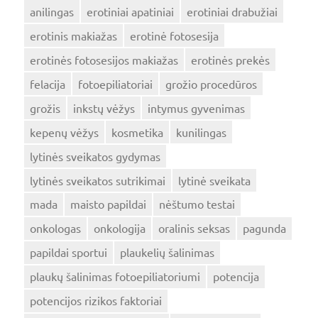
anilingas
erotiniai apatiniai
erotiniai drabužiai
erotinis makiažas
erotinė fotosesija
erotinės fotosesijos makiažas
erotinės prekės
felacija
fotoepiliatoriai
grožio procedūros
grožis
inkstų vėžys
intymus gyvenimas
kepenų vėžys
kosmetika
kunilingas
lytinės sveikatos gydymas
lytinės sveikatos sutrikimai
lytinė sveikata
mada
maisto papildai
nėštumo testai
onkologas
onkologija
oralinis seksas
pagunda
papildai sportui
plaukelių šalinimas
plaukų šalinimas fotoepiliatoriumi
potencija
potencijos rizikos faktoriai