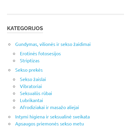
tarp
įrašų
KATEGORIJOS
Gundymas, vilionės ir sekso žaidimai
Erotinės fotosesijos
Striptizas
Sekso prekės
Sekso žaislai
Vibratoriai
Seksualūs rūbai
Lubrikantai
Afrodiziakai ir masažo aliejai
Intymi higiena ir seksualinė sveikata
Apsaugos priemonės sekso metu