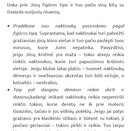
tinka prie Jūsų figūros tipo ir tuo pačiu visų kitų su
išvaizda susijusių niuansų.
Pradėkime nuo naktinukų pasirinkimo pagal
figūros tipą.
Suprantama, kad naktinukai turi pabrėžti
gražiausias jūsų kūno vietas ir tuo pačiu paslėpti tuos
minusus, kurie Jums nepatinka. Pavyzdžiui,
jeigu Jūsų krūtinė yra maža – tokiu atveju reikia
rinktis naktinukus, kurie turi papuošimus krūtinės
vietoje. Jeigu klubai labai platūs – tuomet naktinukų
dėmesys ir svarbiausias akcentas turi būti viršuje, o
kelnaitės – neutralios.
Taip pat daugiau dėmesio reikia skirti ir
dizainui,
kadangi ieškant naktinukų reikia nepamiršti
rinktis tokius, kurie derėtų ne ik prie moteris
išvaizdos, tačiau ir jos vidinių polėkių. Jeigu jai patys
gražiausi yra klasikinio stiliaus ir būtent su tokiais ji
jaučiasi geriausiai – tokius pirkti ir reikia. Tuo tarpu