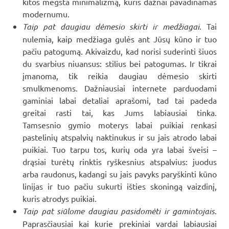
kitos mėgsta minimalizmą, kuris dažnai pavadinamas
modernumu.
Taip pat daugiau dėmesio skirti ir medžiagai
. Tai
nulemia, kaip medžiaga gulės ant Jūsų kūno ir tuo
pačiu patogumą. Akivaizdu, kad norisi suderinti šiuos
du svarbius niuansus: stilius bei patogumas. Ir tikrai
įmanoma, tik reikia daugiau dėmesio skirti
smulkmenoms. Dažniausiai internete parduodami
gaminiai labai detaliai aprašomi, tad tai padeda
greitai rasti tai, kas Jums labiausiai tinka.
Tamsesnio gymio moterys labai puikiai renkasi
pastelinių atspalvių naktinukus ir su jais atrodo labai
puikiai. Tuo tarpu tos, kurių oda yra labai šveisi –
drąsiai turėtų rinktis ryškesnius atspalvius: juodus
arba raudonus, kadangi su jais pavyks paryškinti kūno
linijas ir tuo pačiu sukurti išties skoningą vaizdinį,
kuris atrodys puikiai.
Taip pat siūlome daugiau pasidomėti ir gamintojais
.
Paprasčiausiai kai kurie prekiniai vardai labiausiai