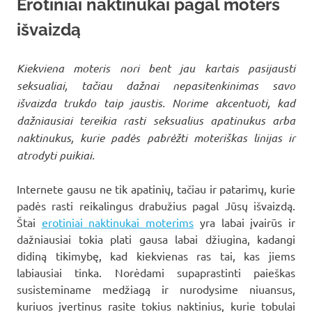
Erotiniai naktinukai pagal moters
išvaizdą
Kiekviena moteris nori bent jau kartais pasijausti
seksualiai, tačiau dažnai nepasitenkinimas savo
išvaizda trukdo taip jaustis. Norime akcentuoti, kad
dažniausiai tereikia rasti seksualius apatinukus arba
naktinukus, kurie padės pabrėžti moteriškas linijas ir
atrodyti puikiai.
Internete gausu ne tik apatinių, tačiau ir patarimų, kurie
padės rasti reikalingus drabužius pagal Jūsų išvaizdą.
Štai
erotiniai naktinukai moterims
yra labai įvairūs ir
dažniausiai tokia plati gausa labai džiugina, kadangi
didiną tikimybę, kad kiekvienas ras tai, kas jiems
labiausiai tinka. Norėdami supaprastinti paieškas
susisteminame medžiagą ir nurodysime niuansus,
kuriuos įvertinus rasite tokius naktinius, kurie tobulai