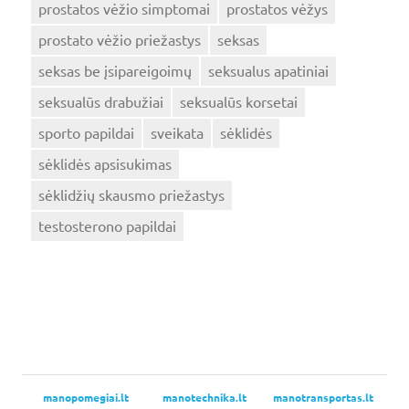
prostatos vėžio simptomai
prostatos vėžys
prostato vėžio priežastys
seksas
seksas be įsipareigoimų
seksualus apatiniai
seksualūs drabužiai
seksualūs korsetai
sporto papildai
sveikata
sėklidės
sėklidės apsisukimas
sėklidžių skausmo priežastys
testosterono papildai
manopomegiai.lt
manotechnika.lt
manotransportas.lt