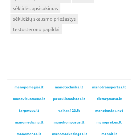
sėklidės apsisukimas
sėklidžių skausmo priežastys
testosterono papildai
manopomegiai.lt
manotechnika.lt
manotransportas.lt
manovisuomene.lt
pasauliomaistas.lt
tiktarpmusu.lt
tarpmusu.lt
vaikas123.lt
manobustas.net
manomedicina.lt
manokompasas.lt
manoprekes.lt
manomenas.lt
manomarketingas.lt
manoit.lt