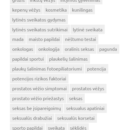
kepenų vėžys
kosmetika
kunilingas
lytinės sveikatos gydymas
lytinės sveikatos sutrikimai
lytinė sveikata
mada
maisto papildai
nėštumo testai
onkologas
onkologija
oralinis seksas
pagunda
papildai sportui
plaukelių šalinimas
plaukų šalinimas fotoepiliatoriumi
potencija
potencijos rizikos faktoriai
prostatos vėžio simptomai
prostatos vėžys
prostato vėžio priežastys
seksas
seksas be įsipareigoimų
seksualus apatiniai
seksualūs drabužiai
seksualūs korsetai
sporto papildai
sveikata
sėklidės