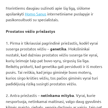
Norintiems daugiau sužinoti apie šią ligą, siūlome
apsilankyti
Homo Sanus
internetiniame puslapyje ir
pasikonsultuoti su specialistais.
Prostatos vėžio priežastys
1. Pirma ir tikriausiai pagrindinė priežastis, kodėl vyrai
suserga prostatos vėžiu –
genetika
. Mokslininkai
nustatė, kad dažniau prostatos vėžiu suserga tie vyrai,
kurių šeimoje taip pat buvo vyrų, sirgusių šia liga.
Reikėtų pridurti, kad genetika gali persiduoti ir iš moters
pusės. Tai reiškia, kad jeigu giminėje buvo moterų,
kurios sirgo krūties vėžiu, tos pačios giminės vyrai turi
padidėjusią riziką susirgti prostatos vėžiu.
2. Antra priežastis –
netinkama mityba
. Vyrai, kurie
nesportuoja, netinkamai maitinasi, valgo daug gyvulinės
kilmės maisto, riebalų, vengia daržovių ar vaisių, taip pat