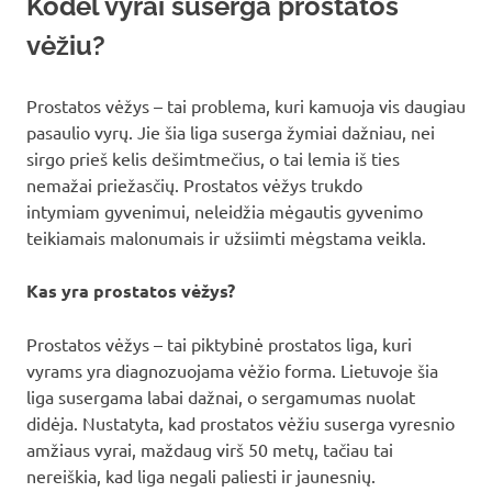
Kodėl vyrai suserga prostatos
vėžiu?
Prostatos vėžys – tai problema, kuri kamuoja vis daugiau
pasaulio vyrų. Jie šia liga suserga žymiai dažniau, nei
sirgo prieš kelis dešimtmečius, o tai lemia iš ties
nemažai priežasčių. Prostatos vėžys trukdo
intymiam gyvenimui, neleidžia mėgautis gyvenimo
teikiamais malonumais ir užsiimti mėgstama veikla.
Kas yra prostatos vėžys?
Prostatos vėžys – tai piktybinė prostatos liga, kuri
vyrams yra diagnozuojama vėžio forma. Lietuvoje šia
liga susergama labai dažnai, o sergamumas nuolat
didėja. Nustatyta, kad prostatos vėžiu suserga vyresnio
amžiaus vyrai, maždaug virš 50 metų, tačiau tai
nereiškia, kad liga negali paliesti ir jaunesnių.