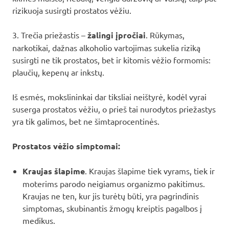
rizikuoja susirgti prostatos vėžiu.
3. Trečia priežastis –
žalingi įpročiai
. Rūkymas,
narkotikai, dažnas alkoholio vartojimas sukelia riziką
susirgti ne tik prostatos, bet ir kitomis vėžio formomis:
plaučių, kepenų ar inkstų.
Iš esmės, mokslininkai dar tiksliai neištyrė, kodėl vyrai
suserga prostatos vėžiu, o prieš tai nurodytos priežastys
yra tik galimos, bet ne šimtaprocentinės.
Prostatos vėžio simptomai:
Kraujas šlapime
. Kraujas šlapime tiek vyrams, tiek ir
moterims parodo neigiamus organizmo pakitimus.
Kraujas ne ten, kur jis turėtų būti, yra pagrindinis
simptomas, skubinantis žmogų kreiptis pagalbos į
medikus.