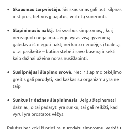
Skausmas tarpvietėje
. Šis skausmas gali būti silpnas
ir stiprus, bet vos jį pajutus, vertėtų sunerimti.
Šlapinimasis naktį
. Tai svarbus simptomas, į kurį
nereaguoti negalima. Jeigu vyras visą gyvenimą
galėdavo išmiegoti naktį nei karto nenuėjęs į tualetą,
o tai pasikeitė – būtina stebėti savo būseną ir sekti
kaip dažnai užeina noras nusišlapinti.
Susilpnėjusi šlapimo srovė
. Net ir šlapimo tekėjimo
greitis gali parodyti, kad kažkas su organizmu yra ne
taip.
Sunkus ir dažnas šlapinimasis
. Jeigu šlapinamasi
dažniau, o tai padaryti yra sunku, tai gali reikšti, kad
vyrui yra prostatos vėžys.
Pajutus bet kokį iš prieš tai nurodytų simptomų, vertėtų