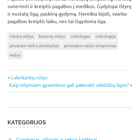
sunerimti ir kreiptis pagalbos į medikus. Gydytojai ištyrę
ir nustatę ligą, paskirią gydymą. Nereikia bijoti, svarbu
pagalbos kreiptis laiku, nes tai išgydoma liga.
inkstų vėžys
kepenų vėžys
onkologas
onkologija
prostato vėžio priežastys
prostatos vėžio simptomai
vėžys
Previous
Navigacija
Lubrikantų rūšys
Next
Post:
Kaip intymiam gyvenimui gali pakenkti sėklidžių ligos?
tarp
Post:
įrašų
KATEGORIJOS
Gundymas, vilionės ir sekso žaidimai