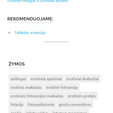
Erotinės knygos ir žurnalai vyrams
REKOMENDUOJAME:
Tabletės erekcijai
ŽYMOS
anilingas
erotiniai apatiniai
erotiniai drabužiai
erotinis makiažas
erotinė fotosesija
erotinės fotosesijos makiažas
erotinės prekės
felacija
fotoepiliatoriai
grožio procedūros
grožis
inkstų vėžys
intymus gyvenimas